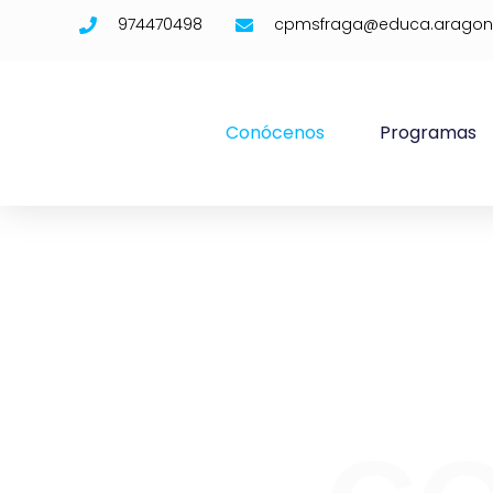
974470498
cpmsfraga@educa.aragon
Conócenos
Programas