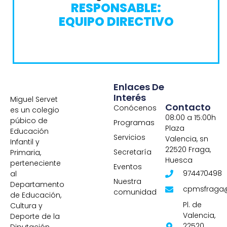
RESPONSABLE:
EQUIPO DIRECTIVO
Enlaces De
Interés
Miguel Servet
Contacto
Conócenos
es un colegio
08:00 a 15:00h
púbico de
Programas
Plaza
Educación
Servicios
Valencia, sn
Infantil y
22520 Fraga,
Secretaría
Primaria,
Huesca
perteneciente
Eventos
974470498
al
Nuestra
Departamento
cpmsfraga
comunidad
de Educación,
Pl. de
Cultura y
Valencia,
Deporte de la
22520