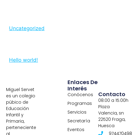
Uncategorized
Hello world!
Enlaces De
Interés
Miguel Servet
Contacto
Conócenos
es un colegio
08:00 a 15:00h
púbico de
Programas
Plaza
Educación
Servicios
Valencia, sn
Infantil y
22520 Fraga,
Secretaría
Primaria,
Huesca
perteneciente
Eventos
974470498
al