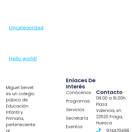
Uncategorized
Hello world!
Enlaces De
Interés
Miguel Servet
Contacto
Conócenos
es un colegio
08:00 a 15:00h
púbico de
Programas
Plaza
Educación
Servicios
Valencia, sn
Infantil y
22520 Fraga,
Secretaría
Primaria,
Huesca
perteneciente
Eventos
974470498
al